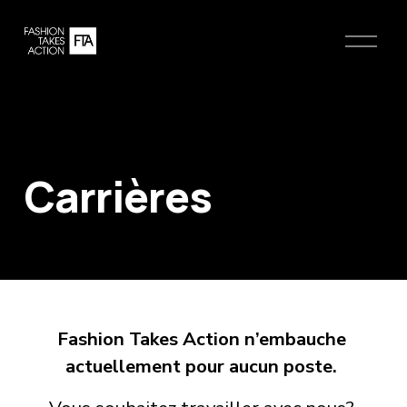
O
u
v
r
i
r
l
e
Carrières
m
e
n
u
Fashion Takes Action n’embauche 
actuellement pour aucun poste. 