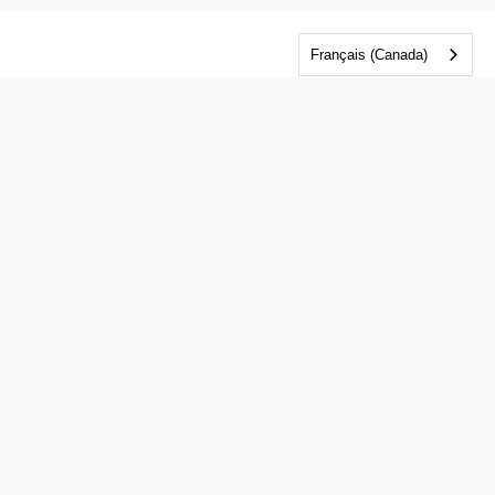
Français (Canada)
Sujets des séances
Pour les professionnels de 
l’industrie de la mode : 
De la fibre à l’avenir : un guide du
débutant sur l’impact mondial de